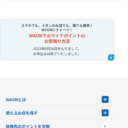
スマホでも、イオンのお店でも、誰でも簡単！
WAONにチャージ！
WAONでのマイナポイントの
お受取り方法
2023年9月30日をもちまして、
お申込みは終了いたしました。
WAONとは
WAONとは
使えるお店を探す
WAONを申込む
使えるお店を探す
WAONの基本
提携先のポイントを交換