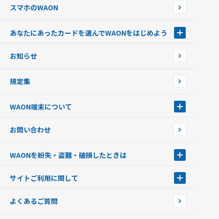
スマホのWAON
あなたにあったカードを選んでWAONをはじめよう
あなたにあったカードを選んでWAONをはじめよう
お知らせ
フードバンク応援WAON
日本の国立公園WAON
規定集
ご当地WAON
サッカー大好きWAON
WAON端末について
G.G WAON
JMB WAON
WAON端末について
お問い合わせ
WAONカード・WAONカードプラス
WAONネットステーション
キャッシュカード一体型・クレジットカード一体型
WAONステーション
WAONを紛失・盗難・破損したときは
モバイルWAON
新型WAONステーション
Apple PayのWAON
イオン銀行ATM
WAONを紛失・盗難・破損したときは
サイトご利用に関して
提携WAONカード
WAONチャージャーmini
WAONカードの拾得について
新型WAONチャージ機
サイトご利用に関して
よくあるご質問
企業情報
サイトご利用規約