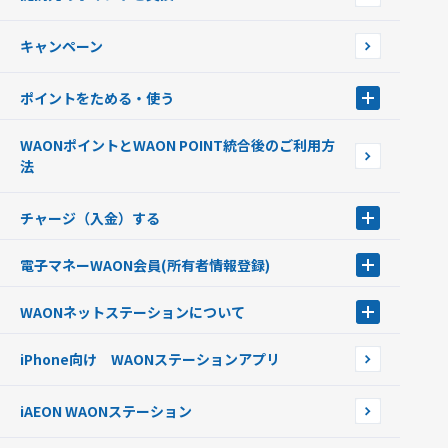
店舗検索
インターネット上でのお買い物について（ネット決済）
WAONで使えるネットショップ・サービスを探す
キャンペーン
イオン銀行ATM設置場所
ポイントをためる・使う
ポイントをためる・使う
WAONポイントとWAON POINT統合後のご利用方
ポイントの有効期限について
法
チャージ（入金）する
チャージ（入金）する
電子マネーWAON会員
(所有者情報登録)
現金でチャージする
電子マネーWAON会員
クレジットカードでチャージする
WAONネットステーション
について
WAON POINTサービス会員登録に伴う個人データの共同利用のお知
銀行口座・ATMからチャージする
WAONネットステーション
らせ
オートチャージ
iPhone向け WAONステーションアプリ
WAONネットステーションWAON端末について
ポイントからチャージする
外貨からチャージする
iAEON WAONステーション
チャージ上限金額の変更について