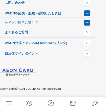
お問い合わせ
キャッシュカード一体型・クレジットカード一体型
WAONネットステーション
モバイルWAON
WAONステーション
Apple PayのWAON
新型WAONステーション
WAONを紛失・盗難・破損したときは
提携WAONカード
イオン銀行ATM
WAONを紛失・盗難・破損したときは
WAONチャージャーmini
サイトご利用に関して
WAONカードの拾得について
新型WAONチャージ機
サイトご利用に関して
よくあるご質問
企業情報
サイトご利用規約
WAON公式チャンネル
(Youtubeへリンク)
自治体マイナポイント
Copyright(c) AEON CO., LTD. All Right Reserved.