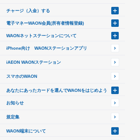
チャージ（入金）する
チャージ（入金）する
電子マネーWAON会員
(所有者情報登録)
現金でチャージする
クレジットカードでチャージする
電子マネーWAON会員
WAONネットステーション
について
銀行口座・ATMからチャージする
WAON POINTサービス会員登録に伴う個人データの共同利用のお知
オートチャージ
らせ
WAONネットステーション
ポイントからチャージする
iPhone向け WAONステーションアプリ
WAONネットステーションWAON端末について
外貨からチャージする
チャージ上限金額の変更について
iAEON WAONステーション
スマホのWAON
あなたにあったカードを選んでWAONをはじめよう
あなたにあったカードを選んでWAONをはじめよう
お知らせ
フードバンク応援WAON
日本の国立公園WAON
ご当地WAON
規定集
サッカー大好きWAON
G.G WAON
WAON端末について
JMB WAON
WAONカード・WAONカードプラス
WAON端末について